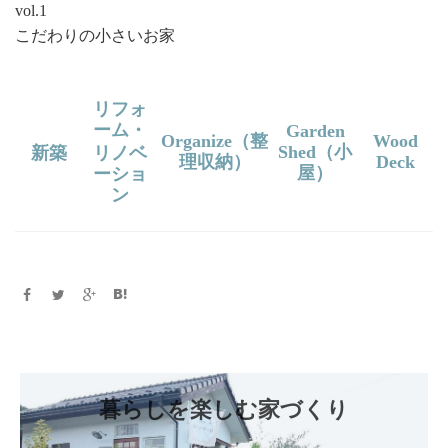
vol.1
こだわりの小さいお家
リフォ
ーム・
Garden
Organize
（整
Wood
Shed
（小
新築
リノベ
理収納）
Deck
屋）
ーショ
ン
暮らしを楽しむ家づくり