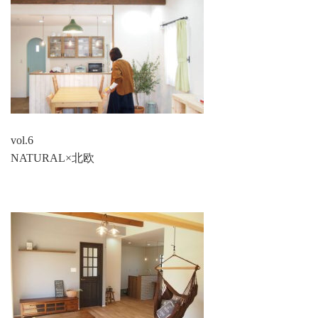
vol.6
NATURAL×北欧