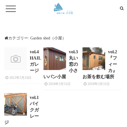
カテゴリー:
Garden shed（小屋）
vol.4
vol.3
vol.2
HAIL
丸い
『フ
ガレ
窓の
ィー
ージ
小さ
カ』
いパン小屋
お茶を飲む場所
2022年5月24日
2018年3月31日
2018年3月31日
vol.1
バイ
クガ
レー
ジ