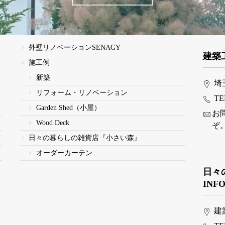
外壁リノベーションSENAGY
建築
施工例
新築
埼
リフォーム・リノベーション
TE
Garden Shed（小屋）
お
Wood Deck
ぞ
日々の暮らしの雑貨店『小さい森』
オーダーカーテン
日々
INF
建